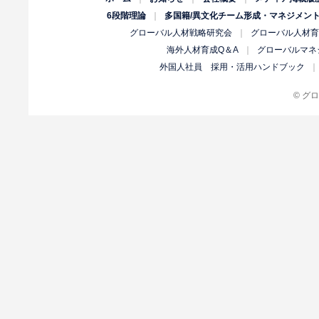
6段階理論
｜
多国籍/異文化チーム形成・マネジメン
グローバル人材戦略研究会
｜
グローバル人材育
海外人材育成Q＆A
｜
グローバルマネ
外国人社員 採用・活用ハンドブック
©
グロ