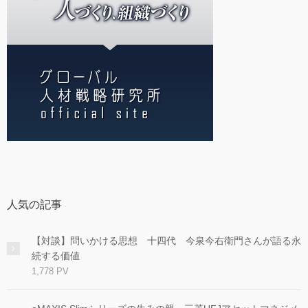
人気の記事
【対談】問いかける思想 十四代 今泉今右衛門さんが語る永
続する価値
1,778 PV