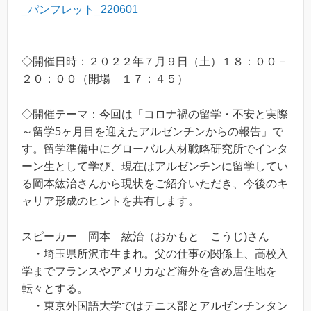
_パンフレット_220601
◇開催日時：２０２２年７月９日（土）１８：００－
２０：００（開場 １７：４５）
◇開催テーマ：今回は「コロナ禍の留学・不安と実際
～留学5ヶ月目を迎えたアルゼンチンからの報告」で
す。留学準備中にグローバル人材戦略研究所でインタ
ーン生として学び、現在はアルゼンチンに留学してい
る岡本紘治さんから現状をご紹介いただき、今後のキ
ャリア形成のヒントを共有します。
スピーカー 岡本 紘治（おかもと こうじ)さん
・埼玉県所沢市生まれ。父の仕事の関係上、高校入
学までフランスやアメリカなど海外を含め居住地を
転々とする。
・東京外国語大学ではテニス部とアルゼンチンタン