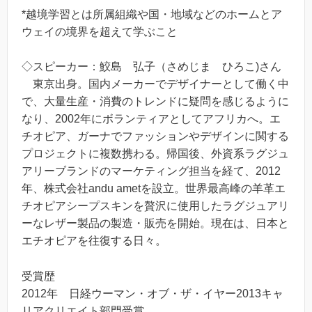
*越境学習とは所属組織や国・地域などのホームとア
ウェイの境界を超えて学ぶこと
◇スピーカー：鮫島 弘子（さめじま ひろこ)さん
東京出身。国内メーカーでデザイナーとして働く中
で、大量生産・消費のトレンドに疑問を感じるように
なり、2002年にボランティアとしてアフリカへ。エ
チオピア、ガーナでファッションやデザインに関する
プロジェクトに複数携わる。帰国後、外資系ラグジュ
アリーブランドのマーケティング担当を経て、2012
年、株式会社andu ametを設立。世界最高峰の羊革エ
チオピアシープスキンを贅沢に使用したラグジュアリ
ーなレザー製品の製造・販売を開始。現在は、日本と
エチオピアを往復する日々。
受賞歴
2012年 日経ウーマン・オブ・ザ・イヤー2013キャ
リアクリエイト部門受賞。