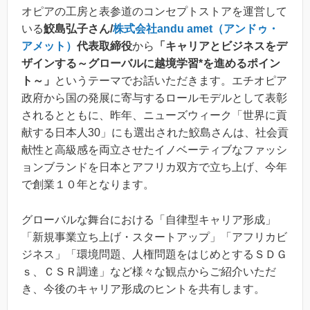
オピアの工房と表参道のコンセプトストアを運営して
いる
鮫島弘子さん/
株式会社andu amet（アンドゥ・
アメット）
代表取締役
から
「キャリアとビジネスをデ
ザインする～グローバルに越境学習*を進めるポイン
ト～」
というテーマでお話いただきます。エチオピア
政府から国の発展に寄与するロールモデルとして表彰
されるとともに、昨年、ニューズウィーク「世界に貢
献する日本人30」にも選出された鮫島さんは、社会貢
献性と高級感を両立させたイノベーティブなファッシ
ョンブランドを日本とアフリカ双方で立ち上げ、今年
で創業１０年となります。
グローバルな舞台における「自律型キャリア形成」
「新規事業立ち上げ・スタートアップ」「アフリカビ
ジネス」「環境問題、人権問題をはじめとするＳＤＧ
ｓ、ＣＳＲ調達」など様々な観点からご紹介いただ
き、今後のキャリア形成のヒントを共有します。