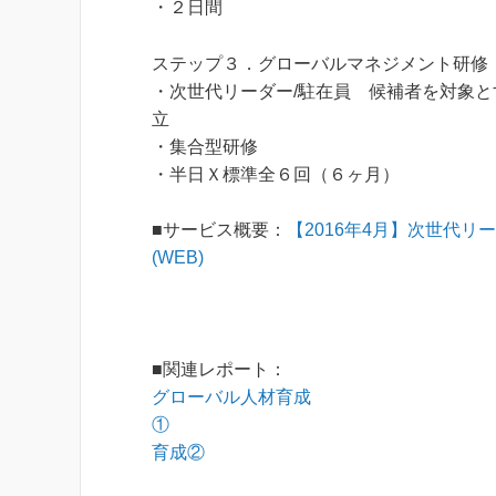
・２日間
ステップ３．グローバルマネジメント研修
・次世代リーダー/駐在員 候補者を対象
立
・集合型研修
・半日Ｘ標準全６回（６ヶ月）
■サービス概要：
【2016年4月】次世代
(WEB)
■関連レポート：
グローバル人材育成
①
育成②