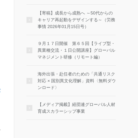
【寄稿】成長から成熟へ ～50代からの
キャリア再起動をデザインする～（労務
事情 2026年01月15日号）
９月１７日開催 第６５回【ライブ型・
異業種交流・１日公開講座】グローバル
マネジメント研修（リモート編）
海外出張・赴任者のための「共通リスク
対応 × 国別異文化理解」資料〈無料ダウ
ンロード〉
パ
【メディア掲載】経団連グローバル人材
ト
育成スカラーシップ事業
4