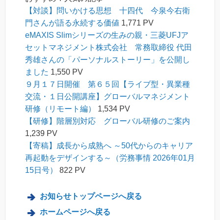
【対談】問いかける思想 十四代 今泉今右衛
門さんが語る永続する価値
1,771 PV
eMAXIS Slimシリーズの生みの親・三菱UFJア
セットマネジメント株式会社 常務取締役 代田
秀雄さんの「パーソナルストーリー」を公開し
ました
1,550 PV
９月１７日開催 第６５回【ライブ型・異業種
交流・１日公開講座】グローバルマネジメント
研修（リモート編）
1,534 PV
【研修】階層別対応 グローバル研修のご案内
1,239 PV
【寄稿】成長から成熟へ ～50代からのキャリア
再起動をデザインする～（労務事情 2026年01月
15日号）
822 PV
お知らせトップページへ戻る
ホームページへ戻る