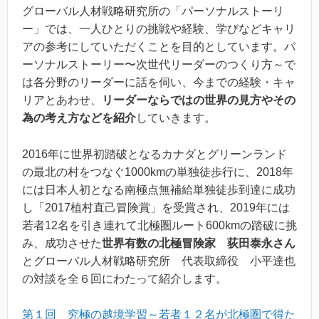
グローバル人材戦略研究所の「パーソナルストーリ
ー」では、一人ひとりの挑戦や経験、学びなどキャリ
アの参考にしていただくことを目的としています。パ
ーソナルストーリー〜次世代リーダーのつくり方～で
は各分野のリーダーに話を伺い、今までの経験・キャ
リアとあわせ、
リーダーならではの世界の見方やその
為の考え方などを紹介
していきます。
2016年に世界初踏破となるカナダとグリーンランド
の最北の村をつなぐ1000kmの単独徒歩行に、2018年
には日本人初となる南極点無補給単独徒歩到達に成功
し「2017植村直己冒険賞」を受賞され、2019年には
若者12名を引き連れて北極圏ルート600kmの踏破に挑
み、成功させた
世界有数の北極冒険家 荻田泰永さん
とグローバル人材戦略研究所 代表取締役 小平達也
の対談を全６回にわたって紹介します。
第１回 究極の越境学習～若者１２名が北極圏で得た