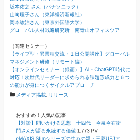
坂本佑之 さん（パナソニック）
山﨑理子さん（東洋経済新報社）
岡本紘治さん（東京外国語大学）
グローバル人材戦略研究所 南青山オフィスツアー
（関連セミナー）
【ライブ型・異業種交流・１日公開講座】グローバル
マネジメント研修（リモート編）
【オンラインセミナー（録画）】AI・ChatGPT時代に
対応！次世代リーダーに求められる課題形成力と６つ
の能力が身につくサイクルアプローチ
メディア掲載
,
リリース
おすすめ！人気の記事
【対談】問いかける思想 十四代 今泉今右衛
門さんが語る永続する価値
1,773 PV
eMAXIS Slimシリーズの生みの親・三菱UFJア