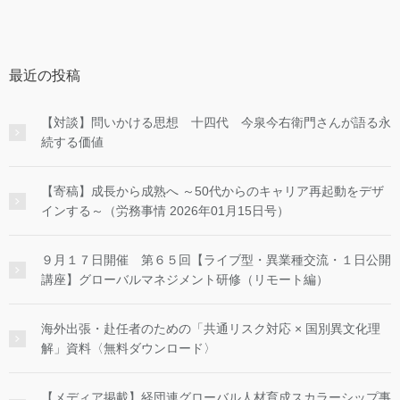
最近の投稿
【対談】問いかける思想 十四代 今泉今右衛門さんが語る永
続する価値
【寄稿】成長から成熟へ ～50代からのキャリア再起動をデザ
インする～（労務事情 2026年01月15日号）
９月１７日開催 第６５回【ライブ型・異業種交流・１日公開
講座】グローバルマネジメント研修（リモート編）
海外出張・赴任者のための「共通リスク対応 × 国別異文化理
解」資料〈無料ダウンロード〉
【メディア掲載】経団連グローバル人材育成スカラーシップ事