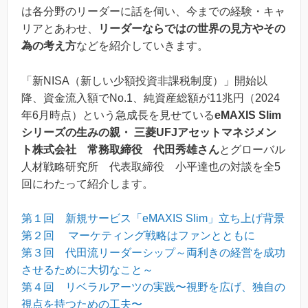
は各分野のリーダーに話を伺い、今までの経験・キャ
リアとあわせ、
リーダーならではの世界の見方やその
為の考え方
などを紹介していきます。
「新NISA（新しい少額投資非課税制度）」開始以
降、資金流入額でNo.1、純資産総額が11兆円（2024
年6月時点）という急成長を見せている
eMAXIS Slim
シリーズの生みの親・ 三菱UFJアセットマネジメン
ト株式会社 常務取締役 代田秀雄さん
とグローバル
人材戦略研究所 代表取締役 小平達也の対談を全5
回にわたって紹介します。
第１回 新規サービス「eMAXIS Slim」立ち上げ背景
第２回 マーケティング戦略はファンとともに
第３回 代田流リーダーシップ～両利きの経営を成功
させるために大切なこと～
第４回 リベラルアーツの実践〜視野を広げ、独自の
視点を持つための工夫〜