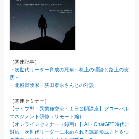
（関連記事）
・
次世代リーダー育成の死角～机上の理論と路上の実
践～
・
北極冒険家・荻田泰永さんとの対談
（関連セミナー）
【ライブ型・異業種交流・１日公開講座】グローバル
マネジメント研修（リモート編）
【オンラインセミナー（録画）】AI・ChatGPT時代に
対応！次世代リーダーに求められる課題形成力と６つ