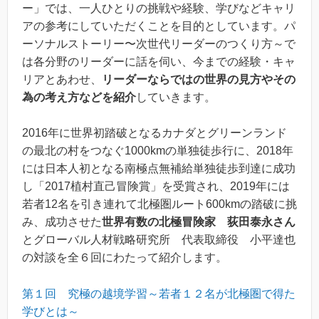
ー」では、一人ひとりの挑戦や経験、学びなどキャリ
アの参考にしていただくことを目的としています。パ
ーソナルストーリー〜次世代リーダーのつくり方～で
は各分野のリーダーに話を伺い、今までの経験・キャ
リアとあわせ、
リーダーならではの世界の見方やその
為の考え方などを紹介
していきます。
2016年に世界初踏破となるカナダとグリーンランド
の最北の村をつなぐ1000kmの単独徒歩行に、2018年
には日本人初となる南極点無補給単独徒歩到達に成功
し「2017植村直己冒険賞」を受賞され、2019年には
若者12名を引き連れて北極圏ルート600kmの踏破に挑
み、成功させた
世界有数の北極冒険家 荻田泰永さん
とグローバル人材戦略研究所 代表取締役 小平達也
の対談を全６回にわたって紹介します。
第１回 究極の越境学習～若者１２名が北極圏で得た
学びとは～