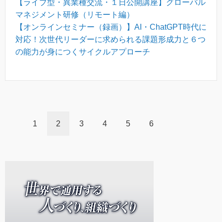
【ライブ型・異業種交流・１日公開講座】グローバル
マネジメント研修（リモート編）
【オンラインセミナー（録画）】AI・ChatGPT時代に
対応！次世代リーダーに求められる課題形成力と６つ
の能力が身につくサイクルアプローチ
1
2
3
4
5
6