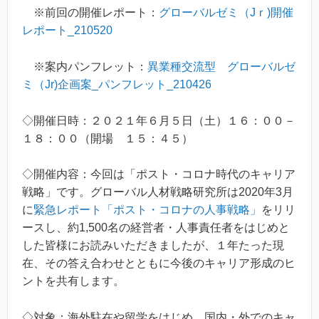
※前回の開催レポート：
グローバルゼミ（Jｒ)開催
レポート_210520
※案内パンフレット：
異業種交流型 グローバルゼ
ミ（Jr)企画案_パンフレット_210426
◇開催日時：２０２１年６月５日（土）１６：００－
１８：００（開場 １５：４５）
◇開催内容：今回は「ポスト・コロナ時代のキャリア
戦略」です。グローバル人材戦略研究所は2020年3月
に
緊急レポート「ポスト・コロナの人事戦略」
をリリ
ースし、約1,500名の経営者・人事責任者をはじめと
した皆様にお読みいただきましたが、１年たった現
在、その答え合わせとともに今後のキャリア形成のヒ
ントを共有します。
◇対象：海外駐在や留学をはじめ、国内・外でのキャ