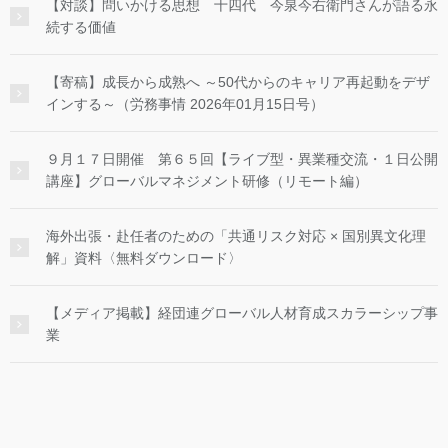
【対談】問いかける思想 十四代 今泉今右衛門さんが語る永
続する価値
【寄稿】成長から成熟へ ～50代からのキャリア再起動をデザ
インする～（労務事情 2026年01月15日号）
９月１７日開催 第６５回【ライブ型・異業種交流・１日公開
講座】グローバルマネジメント研修（リモート編）
海外出張・赴任者のための「共通リスク対応 × 国別異文化理
解」資料〈無料ダウンロード〉
【メディア掲載】経団連グローバル人材育成スカラーシップ事
業