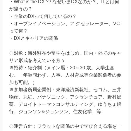
・What is the DX ?? なぜいまDXなのか？、ITとは何
が違うの？
・企業のDXって何しているの？
・オープンイノベーション、ア クセラレーター、VC
って何？
・DXとキャリアの関係
◇対象：海外駐在や留学をはじめ、国内・外でのキャ
リア形成を考えている方々
※招待・紹介制（メイン層：20～30 歳。大学生含
む。 年齢問わず、人事、人材育成等企業関係者の参
加も可能。）
※参加者所属企業例：東洋経済新報社、セコム、三井
物産、丸紅、パナソニック、アクセンチュア、野村総
研、デロイトトーマツコンサルティング、ゆうちょ銀
行、ジョンソン&ジョンソン、住友化学、等
◇運営方針：フラットな関係の中で学び合える場を一