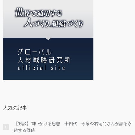
人気の記事
【対談】問いかける思想 十四代 今泉今右衛門さんが語る永
続する価値