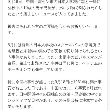
9月18日、中国・深セン市の日本人学校に親と一緒に
登校中の10歳の男子児童が、男に刃物で刺され死亡し
たという痛ましいニュースが入ってきました。
被害にあわれた方のご冥福を心からお祈りいたしま
す。
6月には蘇州の日本人学校のスクールバスの停留所で
も母親と未就学の男の子が刃物で切り付けられるとい
う事件がありました。また、出張中のビジネスマンが
白昼、路上で刺殺された事件は同じ月に、ベトナムの
ホーチミンでも発生しています。
特に今回の事件が起こった9月18日は1931年に満州事
変がおこった日であり、中国では九一八事変と呼ばれ
ます。日中関係やその国独自の政治・歴史観の中でセ
ンシティブな日程があり、その時期は特に注意する必
要があります。