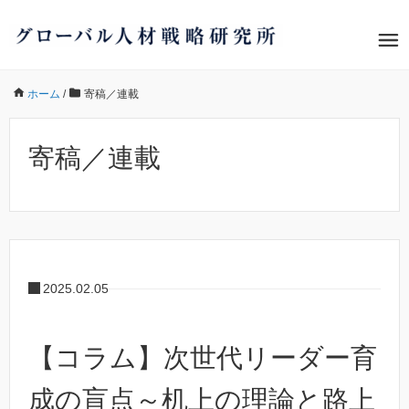
ホーム
/
寄稿／連載
寄稿／連載
2025.02.05
【コラム】次世代リーダー育
成の盲点～机上の理論と路上